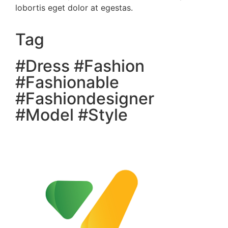
lobortis eget dolor at egestas.
Tag
#
Dress
#
Fashion
#
Fashionable
#
Fashiondesigner
#
Model
#
Style