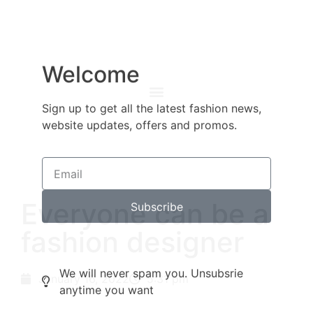
Welcome
Sign up to get all the latest fashion news,
website updates, offers and promos.
Everyone can be a
Subscribe
fashion designer
January 16, 2022
5:31 pm
We will never spam you. Unsubsrie
anytime you want