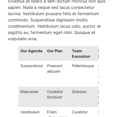
Vivamus at libero a sem dictum rhoncus non quis
sapien. Nulla a neque sed lacus consectetur
lacinia. Vestibulum posuere felis et fermentum
commodo. Suspendisse dignissim mollis
condimentum. Vestibulum lacus odio, auctor at
sagittis eu, fermentum eget nibh. Quisque et
vulputate urna.
Our Agenda
Our Plan
Team
Project
Execution
Planing
Suspendisse
Praesent
Pellentesque
Cras vel
aliquam
velit ut
diam
mattis
Maecenas
Curabitur
Quisque
Mauris
tincidunt
id metus
quis orci
Vestibulum
Etiam
Curabitur
Fusce