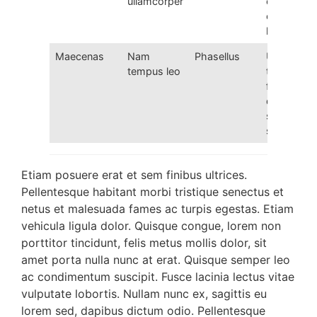
ullamcorper
convallis
ex eget
lectus
Maecenas
Nam
Phasellus
Ut
tempus leo
tempor
felis
quis
sapien
suscipit
Etiam posuere erat et sem finibus ultrices.
Pellentesque habitant morbi tristique senectus et
netus et malesuada fames ac turpis egestas. Etiam
vehicula ligula dolor. Quisque congue, lorem non
porttitor tincidunt, felis metus mollis dolor, sit
amet porta nulla nunc at erat. Quisque semper leo
ac condimentum suscipit. Fusce lacinia lectus vitae
vulputate lobortis. Nullam nunc ex, sagittis eu
lorem sed, dapibus dictum odio. Pellentesque