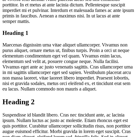
porttitor. In et metus at ante lacinia dictum. Pellentesque suscipit
imperdiet mi et pulvinar. Interdum et malesuada fames ac ante ipsum
primis in faucibus. Aenean a maximus nisi. In ut lacus at ante
semper mattis.
Heading 1
Maecenas dignissim urna vitae aliquet ullamcorper. Vivamus non
purus aliquet, ornare metus ut, finibus turpis. Proin a orci ut neque
elementum condimentum eget vel quam. Vivamus enim lacus,
elementum sed velit at, posuere congue neque. Nulla facilisi.
Vivamus eget ante ac justo venenatis sagittis. Cras ullamcorper urna
in mi sagittis ullamcorper eget sed sapien. Vestibulum placerat arcu
non massa laoreet, vitae laoreet libero imperdiet. Praesent lobortis,
nisi et gravida sodales, metus orci eleifend ex, et tincidunt erat sem
eu lacus. Nullam commodo non mauris a aliquet.
Heading 2
Suspendisse id blandit libero. Cras nec tincidunt ante, ac lacinia
ipsum. Nullam luctus ac justo ac molestie. Etiam rhoncus eget est
quis porttitor. Curabitur ullamcorper sollicitudin risus, non porttitor
augue euismod efficitur. Morbi gravida in lorem eget suscipit. Cras
non diam aliquet, eleifend lorem sed, fringilla felis. Sed in aliquet