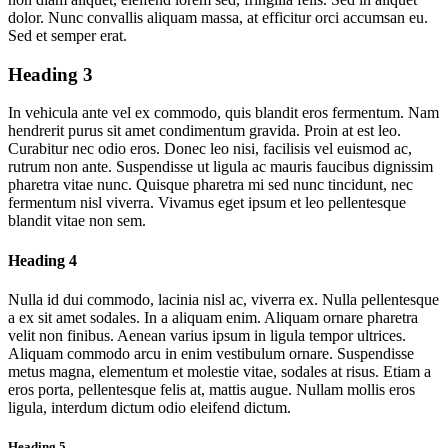
dolor. Nunc convallis aliquam massa, at efficitur orci accumsan eu.
Sed et semper erat.
Heading 3
In vehicula ante vel ex commodo, quis blandit eros fermentum. Nam
hendrerit purus sit amet condimentum gravida. Proin at est leo.
Curabitur nec odio eros. Donec leo nisi, facilisis vel euismod ac,
rutrum non ante. Suspendisse ut ligula ac mauris faucibus dignissim
pharetra vitae nunc. Quisque pharetra mi sed nunc tincidunt, nec
fermentum nisl viverra. Vivamus eget ipsum et leo pellentesque
blandit vitae non sem.
Heading 4
Nulla id dui commodo, lacinia nisl ac, viverra ex. Nulla pellentesque
a ex sit amet sodales. In a aliquam enim. Aliquam ornare pharetra
velit non finibus. Aenean varius ipsum in ligula tempor ultrices.
Aliquam commodo arcu in enim vestibulum ornare. Suspendisse
metus magna, elementum et molestie vitae, sodales at risus. Etiam a
eros porta, pellentesque felis at, mattis augue. Nullam mollis eros
ligula, interdum dictum odio eleifend dictum.
Heading 5