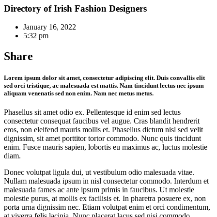
Directory of Irish Fashion Designers
January 16, 2022
5:32 pm
Share
Lorem ipsum dolor sit amet, consectetur adipiscing elit. Duis convallis elit
sed orci tristique, ac malesuada est mattis. Nam tincidunt lectus nec ipsum
aliquam venenatis sed non enim. Nam nec metus metus.
Phasellus sit amet odio ex. Pellentesque id enim sed lectus
consectetur consequat faucibus vel augue. Cras blandit hendrerit
eros, non eleifend mauris mollis et. Phasellus dictum nisl sed velit
dignissim, sit amet porttitor tortor commodo. Nunc quis tincidunt
enim. Fusce mauris sapien, lobortis eu maximus ac, luctus molestie
diam.
Donec volutpat ligula dui, ut vestibulum odio malesuada vitae.
Nullam malesuada ipsum in nisl consectetur commodo. Interdum et
malesuada fames ac ante ipsum primis in faucibus. Ut molestie
molestie purus, at mollis ex facilisis et. In pharetra posuere ex, non
porta urna dignissim nec. Etiam volutpat enim et orci condimentum,
at viverra felis lacinia. Nunc placerat lacus sed nisi commodo