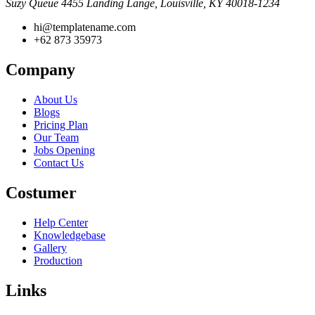
Suzy Queue
4455 Landing Lange,
Louisville, KY 40018-1234
hi@templatename.com
+62 873 35973
Company
About Us
Blogs
Pricing Plan
Our Team
Jobs Opening
Contact Us
Costumer
Help Center
Knowledgebase
Gallery
Production
Links