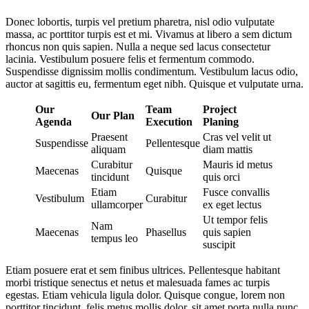
Donec lobortis, turpis vel pretium pharetra, nisl odio vulputate
massa, ac porttitor turpis est et mi. Vivamus at libero a sem dictum
rhoncus non quis sapien. Nulla a neque sed lacus consectetur
lacinia. Vestibulum posuere felis et fermentum commodo.
Suspendisse dignissim mollis condimentum. Vestibulum lacus odio,
auctor at sagittis eu, fermentum eget nibh. Quisque et vulputate urna.
Our
Team
Project
Our Plan
Agenda
Execution
Planing
Praesent
Cras vel velit ut
Suspendisse
Pellentesque
aliquam
diam mattis
Curabitur
Mauris id metus
Maecenas
Quisque
tincidunt
quis orci
Etiam
Fusce convallis
Vestibulum
Curabitur
ullamcorper
ex eget lectus
Ut tempor felis
Nam
Maecenas
Phasellus
quis sapien
tempus leo
suscipit
Etiam posuere erat et sem finibus ultrices. Pellentesque habitant
morbi tristique senectus et netus et malesuada fames ac turpis
egestas. Etiam vehicula ligula dolor. Quisque congue, lorem non
porttitor tincidunt, felis metus mollis dolor, sit amet porta nulla nunc