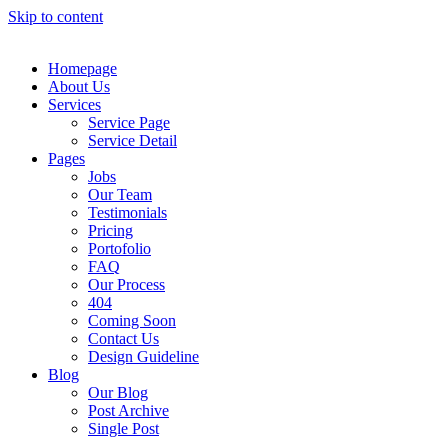
Skip to content
Homepage
About Us
Services
Service Page
Service Detail
Pages
Jobs
Our Team
Testimonials
Pricing
Portofolio
FAQ
Our Process
404
Coming Soon
Contact Us
Design Guideline
Blog
Our Blog
Post Archive
Single Post