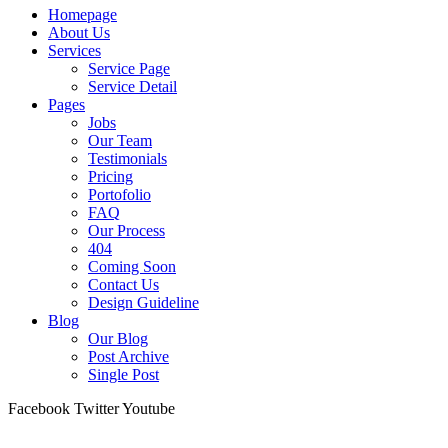
Homepage
About Us
Services
Service Page
Service Detail
Pages
Jobs
Our Team
Testimonials
Pricing
Portofolio
FAQ
Our Process
404
Coming Soon
Contact Us
Design Guideline
Blog
Our Blog
Post Archive
Single Post
Facebook
Twitter
Youtube