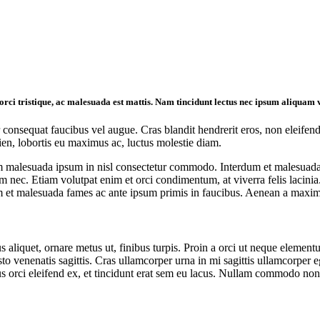
ed orci tristique, ac malesuada est mattis. Nam tincidunt lectus nec ipsum aliqua
 consequat faucibus vel augue. Cras blandit hendrerit eros, non eleifend 
en, lobortis eu maximus ac, luctus molestie diam.
m malesuada ipsum in nisl consectetur commodo. Interdum et malesuada 
sim nec. Etiam volutpat enim et orci condimentum, at viverra felis lacini
um et malesuada fames ac ante ipsum primis in faucibus. Aenean a maximus
s aliquet, ornare metus ut, finibus turpis. Proin a orci ut neque ele
sto venenatis sagittis. Cras ullamcorper urna in mi sagittis ullamcorper 
etus orci eleifend ex, et tincidunt erat sem eu lacus. Nullam commodo non