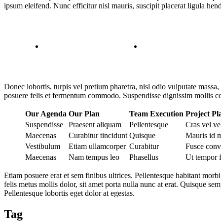
ipsum eleifend. Nunc efficitur nisl mauris, suscipit placerat ligula hen
Donec lobortis, turpis vel pretium pharetra, nisl odio vulputate massa,
posuere felis et fermentum commodo. Suspendisse dignissim mollis con
Our Agenda
Our Plan
Team Execution
Project Pl
Suspendisse
Praesent aliquam
Pellentesque
Cras vel ve
Maecenas
Curabitur tincidunt
Quisque
Mauris id m
Vestibulum
Etiam ullamcorper
Curabitur
Fusce conva
Maecenas
Nam tempus leo
Phasellus
Ut tempor f
Etiam posuere erat et sem finibus ultrices. Pellentesque habitant morbi
felis metus mollis dolor, sit amet porta nulla nunc at erat. Quisque se
Pellentesque lobortis eget dolor at egestas.
Tag