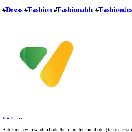
#
Dress
#
Fashion
#
Fashionable
#
Fashiondes
Jose Harris
A dreamers who want to build the future by contributing to create var