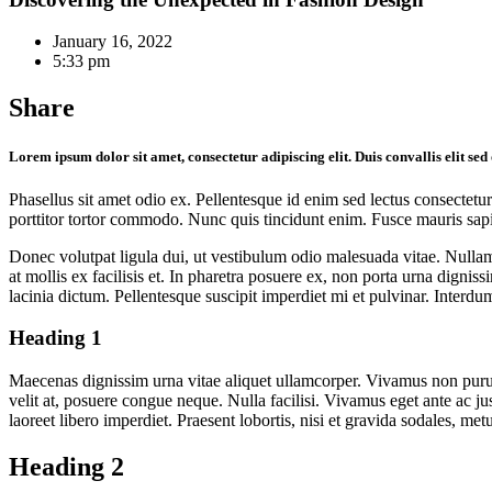
January 16, 2022
5:33 pm
Share
Lorem ipsum dolor sit amet, consectetur adipiscing elit. Duis convallis elit s
Phasellus sit amet odio ex. Pellentesque id enim sed lectus consectetur
porttitor tortor commodo. Nunc quis tincidunt enim. Fusce mauris sapi
Donec volutpat ligula dui, ut vestibulum odio malesuada vitae. Nulla
at mollis ex facilisis et. In pharetra posuere ex, non porta urna dignis
lacinia dictum. Pellentesque suscipit imperdiet mi et pulvinar. Interd
Heading 1
Maecenas dignissim urna vitae aliquet ullamcorper. Vivamus non puru
velit at, posuere congue neque. Nulla facilisi. Vivamus eget ante ac ju
laoreet libero imperdiet. Praesent lobortis, nisi et gravida sodales, m
Heading 2