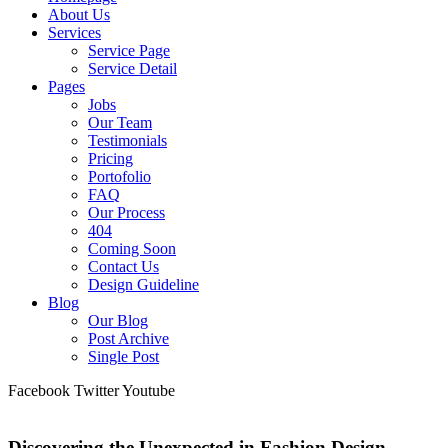
About Us
Services
Service Page
Service Detail
Pages
Jobs
Our Team
Testimonials
Pricing
Portofolio
FAQ
Our Process
404
Coming Soon
Contact Us
Design Guideline
Blog
Our Blog
Post Archive
Single Post
Facebook
Twitter
Youtube
Discovering the Unexpected in Fashion Design