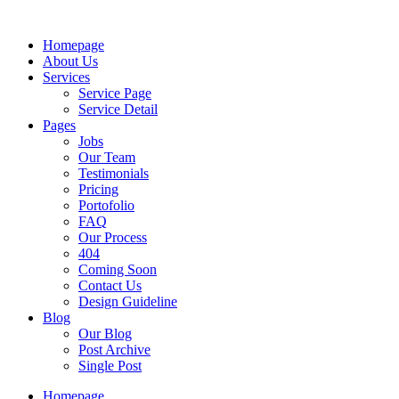
Skip
to
Homepage
content
About Us
Services
Service Page
Service Detail
Pages
Jobs
Our Team
Testimonials
Pricing
Portofolio
FAQ
Our Process
404
Coming Soon
Contact Us
Design Guideline
Blog
Our Blog
Post Archive
Single Post
Homepage