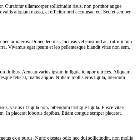
r. Curabitur ullamcorper sollicitudin risus, non porttitor augue
convallis aliquam massa, at efficitur orci accumsan eu. Sed et semper
nec odio eros. Donec leo nisi, facilisis vel euismod ac, rutrum non
erra. Vivamus eget ipsum et leo pellentesque blandit vitae non sem.
non finibus. Aenean varius ipsum in ligula tempor ultrices. Aliquam
sque felis at, mattis augue. Nullam mollis eros ligula, interdum
us, varius ut ligula non, bibendum tristique ligula. Fusce vitae
um. In placerat lobortis dapibus. Etiam congue semper placerat.
metus ex a purus. Nunc egestas odio nec dui sollicitudin, non mollis