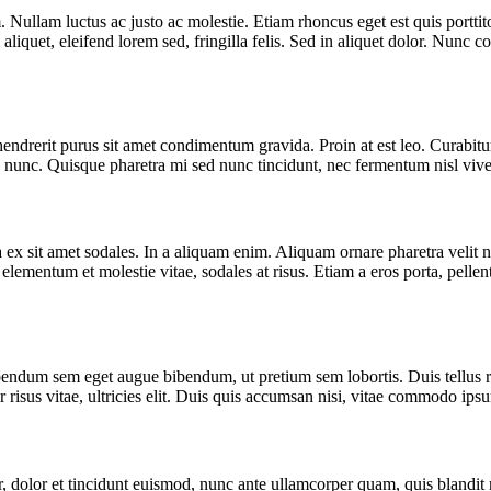
. Nullam luctus ac justo ac molestie. Etiam rhoncus eget est quis porttito
aliquet, eleifend lorem sed, fringilla felis. Sed in aliquet dolor. Nunc 
drerit purus sit amet condimentum gravida. Proin at est leo. Curabitur 
ae nunc. Quisque pharetra mi sed nunc tincidunt, nec fermentum nisl viv
a ex sit amet sodales. In a aliquam enim. Aliquam ornare pharetra velit 
entum et molestie vitae, sodales at risus. Etiam a eros porta, pellente
bendum sem eget augue bibendum, ut pretium sem lobortis. Duis tellus ris
risus vitae, ultricies elit. Duis quis accumsan nisi, vitae commodo ips
, dolor et tincidunt euismod, nunc ante ullamcorper quam, quis blandit 