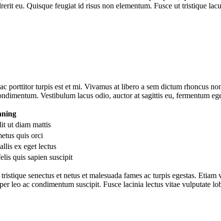
drerit eu. Quisque feugiat id risus non elementum. Fusce ut tristique lacu
 ac porttitor turpis est et mi. Vivamus at libero a sem dictum rhoncus n
dimentum. Vestibulum lacus odio, auctor at sagittis eu, fermentum ege
aning
lit ut diam mattis
etus quis orci
llis ex eget lectus
elis quis sapien suscipit
 tristique senectus et netus et malesuada fames ac turpis egestas. Etiam 
mper leo ac condimentum suscipit. Fusce lacinia lectus vitae vulputate l