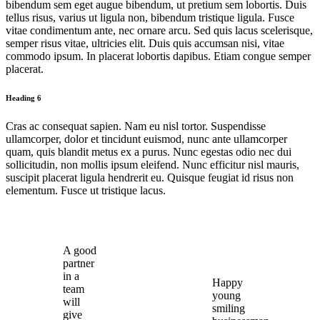
bibendum sem eget augue bibendum, ut pretium sem lobortis. Duis
tellus risus, varius ut ligula non, bibendum tristique ligula. Fusce
vitae condimentum ante, nec ornare arcu. Sed quis lacus scelerisque,
semper risus vitae, ultricies elit. Duis quis accumsan nisi, vitae
commodo ipsum. In placerat lobortis dapibus. Etiam congue semper
placerat.
Heading 6
Cras ac consequat sapien. Nam eu nisl tortor. Suspendisse
ullamcorper, dolor et tincidunt euismod, nunc ante ullamcorper
quam, quis blandit metus ex a purus. Nunc egestas odio nec dui
sollicitudin, non mollis ipsum eleifend. Nunc efficitur nisl mauris,
suscipit placerat ligula hendrerit eu. Quisque feugiat id risus non
elementum. Fusce ut tristique lacus.
A good
partner
in a
Happy
team
young
will
smiling
give