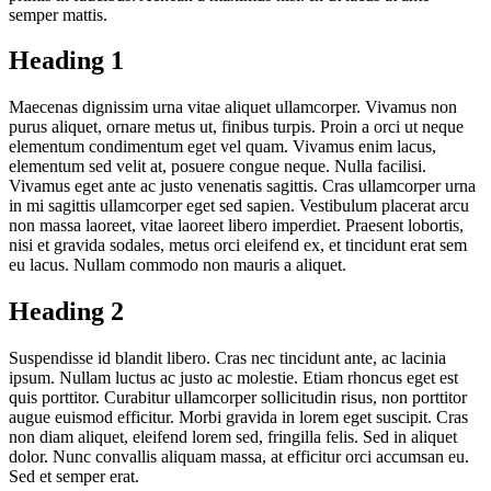
semper mattis.
Heading 1
Maecenas dignissim urna vitae aliquet ullamcorper. Vivamus non
purus aliquet, ornare metus ut, finibus turpis. Proin a orci ut neque
elementum condimentum eget vel quam. Vivamus enim lacus,
elementum sed velit at, posuere congue neque. Nulla facilisi.
Vivamus eget ante ac justo venenatis sagittis. Cras ullamcorper urna
in mi sagittis ullamcorper eget sed sapien. Vestibulum placerat arcu
non massa laoreet, vitae laoreet libero imperdiet. Praesent lobortis,
nisi et gravida sodales, metus orci eleifend ex, et tincidunt erat sem
eu lacus. Nullam commodo non mauris a aliquet.
Heading 2
Suspendisse id blandit libero. Cras nec tincidunt ante, ac lacinia
ipsum. Nullam luctus ac justo ac molestie. Etiam rhoncus eget est
quis porttitor. Curabitur ullamcorper sollicitudin risus, non porttitor
augue euismod efficitur. Morbi gravida in lorem eget suscipit. Cras
non diam aliquet, eleifend lorem sed, fringilla felis. Sed in aliquet
dolor. Nunc convallis aliquam massa, at efficitur orci accumsan eu.
Sed et semper erat.