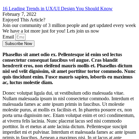
16 Leading Trends in UX/UI Design You Should Know
February 7, 2022
Enjoyed This Article?
Join our community of 3 million people and get updated every week
We have a lot more just for you! Lets join us now
Email
Subscribe Now
Phasellus sit amet odio ex. Pellentesque id enim sed lectus
consectetur consequat faucibus vel augue. Cras blandit
hendrerit eros, non eleifend mauris mollis et. Phasellus dictum
nisl sed velit dignissim, sit amet porttitor tortor commodo. Nunc
quis tincidunt enim. Fusce mauris sapien, lobortis eu maximus
ac, luctus molestie diam.
Donec volutpat ligula dui, ut vestibulum odio malesuada vitae.
Nullam malesuada ipsum in nisl consectetur commodo. Interdum et
malesuada fames ac ante ipsum primis in faucibus. Ut molestie
molestie purus, at mollis ex facilisis et. In pharetra posuere ex, non
porta urna dignissim nec. Etiam volutpat enim et orci condimentum,
at viverra felis lacinia. Nunc placerat lacus sed nisi commodo
porttitor. In et metus at ante lacinia dictum. Pellentesque suscipit
imperdiet mi et pulvinar. Interdum et malesuada fames ac ante ipsum
primis in faucibus. Aenean a maximus nisi. In ut lacus at ante