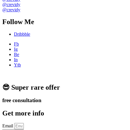
@crevidy
@crevidy
Follow Me
Dribbble
Fb
Ig
Be
In
Ytb
😎 Super rare offer
free
consultation
Get more info
Email