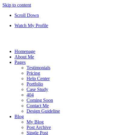
Skip to content
Scroll Down
Watch My Profile
Homepage
About Me
Pages
Testimonials
Pricing
Help Center
Portfolio
Case Study
404
Coming Soon
Contact Me
Design Guideline
Blog
My Blog
Post Archive
Single Post