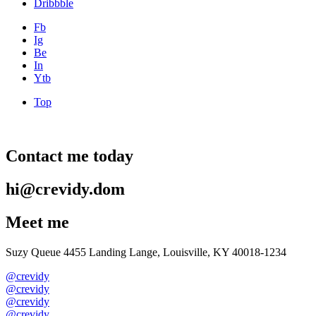
Dribbble
Fb
Ig
Be
In
Ytb
Top
Contact me today
hi@crevidy.dom
Meet me
Suzy Queue 4455 Landing Lange, Louisville, KY 40018-1234
@crevidy
@crevidy
@crevidy
@crevidy