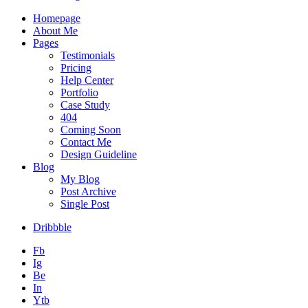
Homepage
About Me
Pages
Testimonials
Pricing
Help Center
Portfolio
Case Study
404
Coming Soon
Contact Me
Design Guideline
Blog
My Blog
Post Archive
Single Post
Dribbble
Fb
Ig
Be
In
Ytb