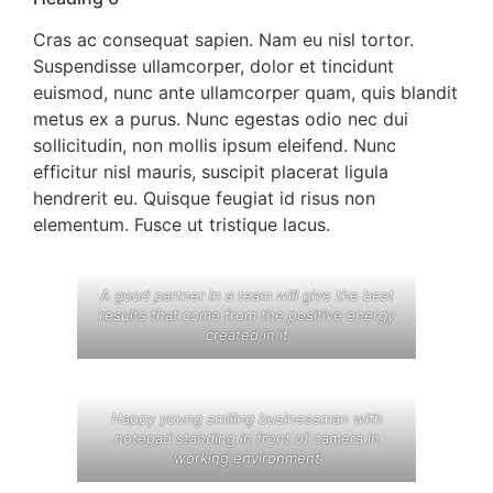
Cras ac consequat sapien. Nam eu nisl tortor.
Suspendisse ullamcorper, dolor et tincidunt
euismod, nunc ante ullamcorper quam, quis blandit
metus ex a purus. Nunc egestas odio nec dui
sollicitudin, non mollis ipsum eleifend. Nunc
efficitur nisl mauris, suscipit placerat ligula
hendrerit eu. Quisque feugiat id risus non
elementum. Fusce ut tristique lacus.
A good partner in a team will give the best
results that come from the positive energy
created in it
Happy young smiling businessman with
notepad standing in front of camera in
working environment