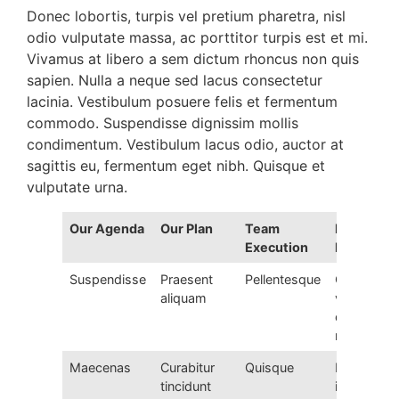
Donec lobortis, turpis vel pretium pharetra, nisl
odio vulputate massa, ac porttitor turpis est et mi.
Vivamus at libero a sem dictum rhoncus non quis
sapien. Nulla a neque sed lacus consectetur
lacinia. Vestibulum posuere felis et fermentum
commodo. Suspendisse dignissim mollis
condimentum. Vestibulum lacus odio, auctor at
sagittis eu, fermentum eget nibh. Quisque et
vulputate urna.
Our Agenda
Our Plan
Team
Project
Execution
Planing
Suspendisse
Praesent
Pellentesque
Cras vel
aliquam
velit ut
diam
mattis
Maecenas
Curabitur
Quisque
Mauris
tincidunt
id metus