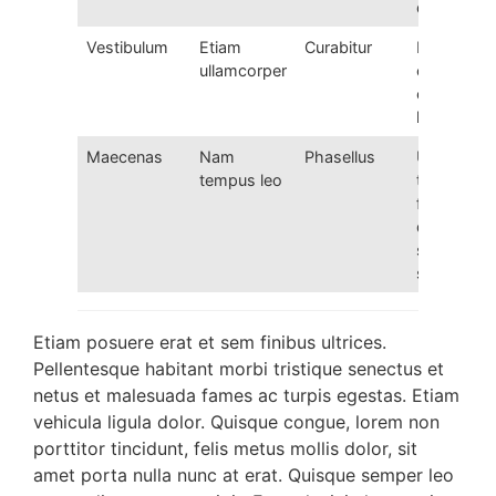
quis orci
Vestibulum
Etiam
Curabitur
Fusce
ullamcorper
convallis
ex eget
lectus
Maecenas
Nam
Phasellus
Ut
tempus leo
tempor
felis
quis
sapien
suscipit
Etiam posuere erat et sem finibus ultrices.
Pellentesque habitant morbi tristique senectus et
netus et malesuada fames ac turpis egestas. Etiam
vehicula ligula dolor. Quisque congue, lorem non
porttitor tincidunt, felis metus mollis dolor, sit
amet porta nulla nunc at erat. Quisque semper leo