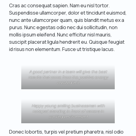
Cras ac consequat sapien. Nam eu nisl tortor.
Suspendisse ullamcorper, dolor et tincidunt euismod,
nunc ante ullamcorper quam, quis blandit metus ex a
purus. Nunc egestas odio nec dui sollicitudin, non
mollis ipsum eleifend. Nunc efficitur nisl mauris,
suscipit placerat ligula hendrerit eu. Quisque feugiat
id risus non elementum. Fusce ut tristique lacus.
A good partner in a team will give the best
results that come from the positive energy
created in it
Happy young smiling businessman with
notepad standing in front of camera in
working environment
Donec lobortis, turpis vel pretium pharetra, nisl odio