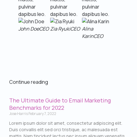
pulvinar
pulvinar
pulvinar
dapibus leo.
dapibus leo.
dapibus leo.
John Doe
CEO
Zia Ryuki
CEO
Alina
Karin
CEO
Continue reading
The Ultimate Guide to Email Marketing
Benchmarks for 2022
Jose Harris
February 7, 2022
Lorem ipsum dolor sit amet, consectetur adipiscing elit.
Duis convallis elit sed orci tristique, ac malesuada est
mattis. Nam tincidunt lectus nec ipsum aliquam venenatis