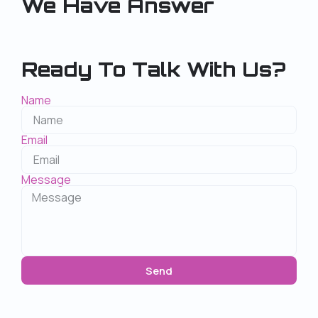
We Have Answer
Ready To Talk With Us?
Name
Email
Message
Send