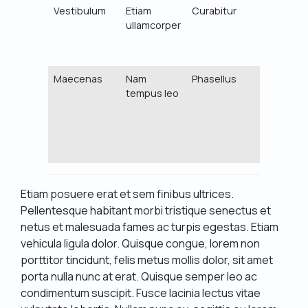
Vestibulum
Etiam
Curabitur
Fusce
ullamcorper
convallis
ex eget
lectus
Maecenas
Nam
Phasellus
Ut
tempus leo
tempor
felis
quis
sapien
suscipit
Etiam posuere erat et sem finibus ultrices.
Pellentesque habitant morbi tristique senectus et
netus et malesuada fames ac turpis egestas. Etiam
vehicula ligula dolor. Quisque congue, lorem non
porttitor tincidunt, felis metus mollis dolor, sit amet
porta nulla nunc at erat. Quisque semper leo ac
condimentum suscipit. Fusce lacinia lectus vitae