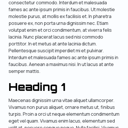
consectetur commodo. Interdum et malesuada
fames ac ante ipsum primis in faucibus. Ut molestie
molestie purus, at mollis ex facilisis et. In pharetra
posuere ex, non porta urna dignissim nec. Etiam
volutpat enim et orci condimentum, at viverra felis
lacinia. Nunc placerat lacus sed nisi commodo
porttitor. In et metus at ante lacinia dictum.
Pellentesque suscipit imperdiet mi et pulvinar.
Interdum et malesuada fames ac ante ipsum primis in
faucibus. Aenean a maximus nisi. In ut lacus at ante
semper mattis.
Heading 1
Maecenas dignissim urna vitae aliquet ullamcorper.
Vivamus non purus aliquet, ornare metus ut, finibus
turpis. Proin a orci ut neque elementum condimentum
eget vel quam. Vivamus enim lacus, elementum sed
velit at, posuere congue neque. Nulla facilisi. Vivamus