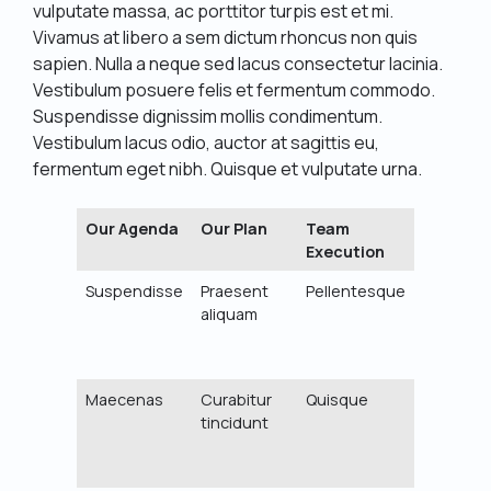
vulputate massa, ac porttitor turpis est et mi.
Vivamus at libero a sem dictum rhoncus non quis
sapien. Nulla a neque sed lacus consectetur lacinia.
Vestibulum posuere felis et fermentum commodo.
Suspendisse dignissim mollis condimentum.
Vestibulum lacus odio, auctor at sagittis eu,
fermentum eget nibh. Quisque et vulputate urna.
Our Agenda
Our Plan
Team
Project
Execution
Planing
Suspendisse
Praesent
Pellentesque
Cras vel
aliquam
velit ut
diam
mattis
Maecenas
Curabitur
Quisque
Mauris
tincidunt
id
metus
quis orci