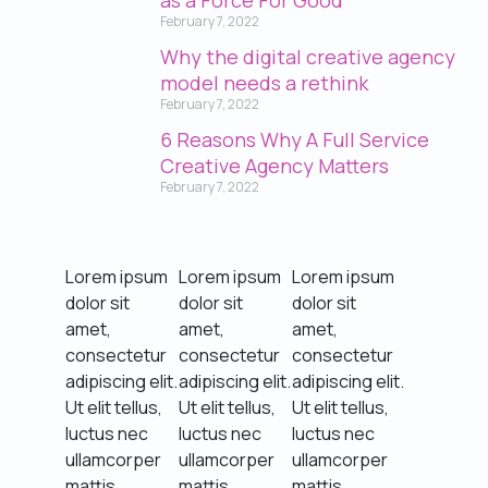
as a Force For Good
February 7, 2022
Why the digital creative agency
model needs a rethink
February 7, 2022
6 Reasons Why A Full Service
Creative Agency Matters
February 7, 2022
Lorem ipsum
Lorem ipsum
Lorem ipsum
dolor sit
dolor sit
dolor sit
amet,
amet,
amet,
consectetur
consectetur
consectetur
adipiscing elit.
adipiscing elit.
adipiscing elit.
Ut elit tellus,
Ut elit tellus,
Ut elit tellus,
luctus nec
luctus nec
luctus nec
ullamcorper
ullamcorper
ullamcorper
mattis,
mattis,
mattis,