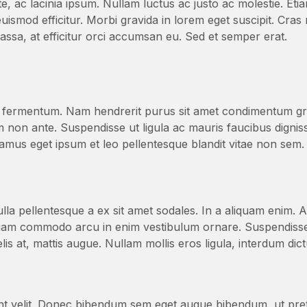
te, ac lacinia ipsum. Nullam luctus ac justo ac molestie. Eti
uismod efficitur. Morbi gravida in lorem eget suscipit. Cras 
massa, at efficitur orci accumsan eu. Sed et semper erat.
s fermentum. Nam hendrerit purus sit amet condimentum grav
rum non ante. Suspendisse ut ligula ac mauris faucibus digni
vamus eget ipsum et leo pellentesque blandit vitae non sem.
ulla pellentesque a ex sit amet sodales. In a aliquam enim. 
liquam commodo arcu in enim vestibulum ornare. Suspendiss
elis at, mattis augue. Nullam mollis eros ligula, interdum dic
unt velit. Donec bibendum sem eget augue bibendum, ut preti