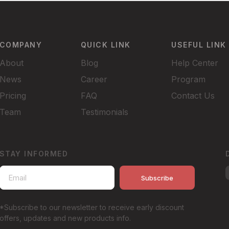
COMPANY
QUICK LINK
USEFUL LINK
About
Blog
Help Center
News
Career
Program
Pricing
FAQ
Contact Us
Team
Testimonials
STAY INFORMED
Subscribe
*Subscribe to our newsletter to receive early discount
offers, updates and new products info.