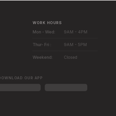
WORK HOURS
Mon - Wed:
9AM - 4PM
Thur- Fri :
9AM - 5PM
Weekend:
Closed
DOWNLOAD OUR APP