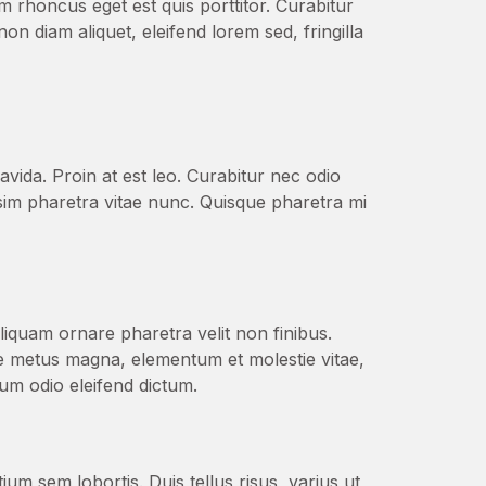
am rhoncus eget est quis porttitor. Curabitur
non diam aliquet, eleifend lorem sed, fringilla
ida. Proin at est leo. Curabitur nec odio
ssim pharetra vitae nunc. Quisque pharetra mi
Aliquam ornare pharetra velit non finibus.
e metus magna, elementum et molestie vitae,
tum odio eleifend dictum.
um sem lobortis. Duis tellus risus, varius ut