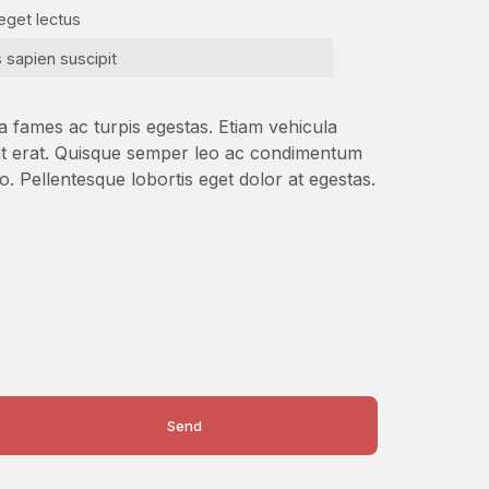
eget lectus
s sapien suscipit
da fames ac turpis egestas. Etiam vehicula
nc at erat. Quisque semper leo ac condimentum
o. Pellentesque lobortis eget dolor at egestas.
Send