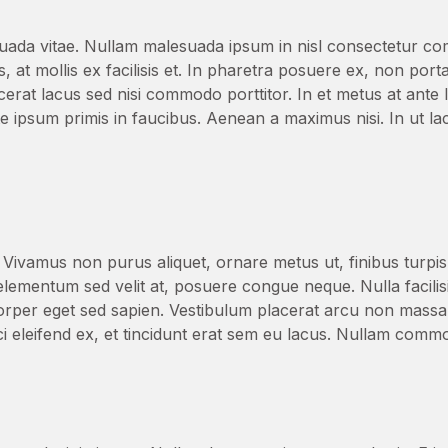
esuada vitae. Nullam malesuada ipsum in nisl consectetur 
, at mollis ex facilisis et. In pharetra posuere ex, non port
cerat lacus sed nisi commodo porttitor. In et metus at ante l
e ipsum primis in faucibus. Aenean a maximus nisi. In ut la
 Vivamus non purus aliquet, ornare metus ut, finibus turpi
ementum sed velit at, posuere congue neque. Nulla facilisi
corper eget sed sapien. Vestibulum placerat arcu non massa l
rci eleifend ex, et tincidunt erat sem eu lacus. Nullam comm