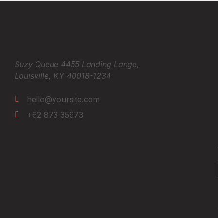
Suzy Queue
4455 Landing Lange,
Louisville, KY 40018-1234
hello@yoursite.com
+62 873 35973