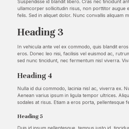
Suspendisse id blandit libero. Cras nec tincidunt an
ullamcorper sollicitudin risus, non porttitor augue e
felis. Sed in aliquet dolor. Nunc convallis aliquam 
Heading 3
In vehicula ante vel ex commodo, quis blandit ero
eros. Donec leo nisi, facilisis vel euismod ac, rut
sed nunc tincidunt, nec fermentum nisl viverra. Vi
Heading 4
Nulla id dui commodo, lacinia nisl ac, viverra ex. N
Aenean varius ipsum in ligula tempor ultrices. A
sodales at risus. Etiam a eros porta, pellentesque f
Heading 5
Duis id ipsum pellentesque, tempus justo id, tincid