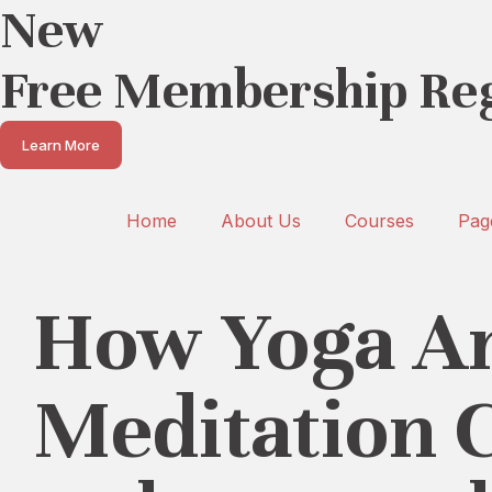
New
Free Membership Reg
Learn More
Home
About Us
Courses
Pag
How Yoga A
Meditation 