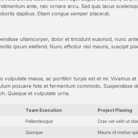
ondimentum ante, nec ornare arcu. Sed quis lacus scelerisque,
obortis dapibus. Etiam congue semper placerat.
pendisse ullamcorper, dolor et tincidunt euismod, nunc ant
llis ipsum eleifend. Nunc efficitur nisl mauris, suscipit pla
dio vulputate massa, ac porttitor turpis est et mi. Vivamus 
ibulum posuere felis et fermentum commodo. Suspendisse d
ibh. Quisque et vulputate urna.
Team Execution
Project Planing
Pellentesque
Cras vel velit ut di
Quisque
Mauris id metus qui