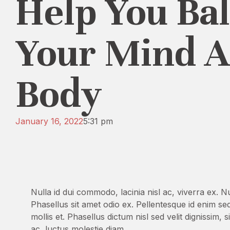
Help You Ba
Your Mind 
Body
January 16, 2022
5:31 pm
Nulla id dui commodo, lacinia nisl ac, viverra ex. N
Phasellus sit amet odio ex. Pellentesque id enim s
mollis et. Phasellus dictum nisl sed velit dignissim
ac, luctus molestie diam.