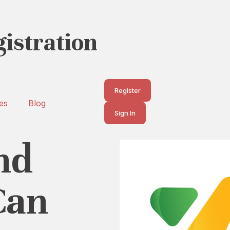
istration
Register
es
Blog
Sign In
nd
Can