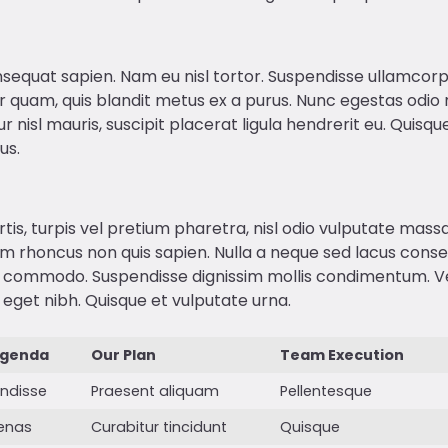
sequat sapien. Nam eu nisl tortor. Suspendisse ullamcorpe
quam, quis blandit metus ex a purus. Nunc egestas odio nec
ur nisl mauris, suscipit placerat ligula hendrerit eu. Quisq
us.
is, turpis vel pretium pharetra, nisl odio vulputate massa,
m rhoncus non quis sapien. Nulla a neque sed lacus consec
ommodo. Suspendisse dignissim mollis condimentum. Vesti
get nibh. Quisque et vulputate urna.
Agenda
Our Plan
Team Execution
ndisse
Praesent aliquam
Pellentesque
enas
Curabitur tincidunt
Quisque