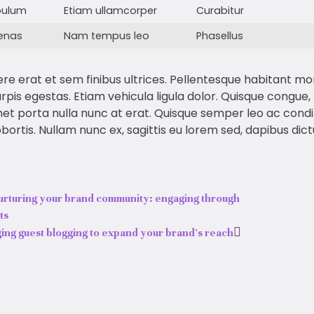
bulum
Etiam ullamcorper
Curabitur
enas
Nam tempus leo
Phasellus
re erat et sem finibus ultrices. Pellentesque habitant mo
pis egestas. Etiam vehicula ligula dolor. Quisque congue, 
amet porta nulla nunc at erat. Quisque semper leo ac condi
bortis. Nullam nunc ex, sagittis eu lorem sed, dapibus dic
urturing your brand community: engaging through
ts
ing guest blogging to expand your brand’s reach