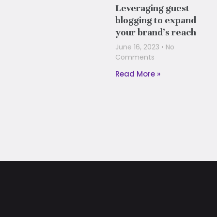
Leveraging guest
blogging to expand
your brand’s reach
June 16, 2023
No
Comments
Read More »