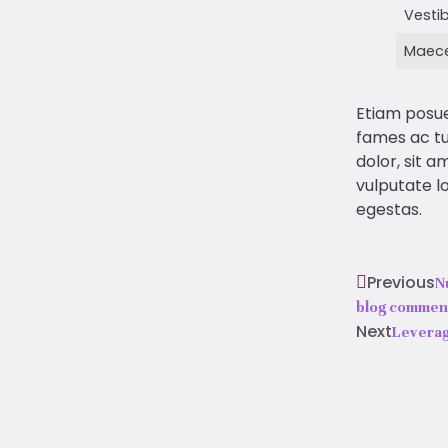
Vesti
Maec
Etiam posue
fames ac tur
dolor, sit 
vulputate lo
egestas.
Previous
N
blog commen
Next
Leverag