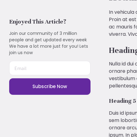
In vehicula
Proin at est
Enjoyed This Article?
ac mauris f
Join our community of 3 million
viverra. Vi
people and get updated every week
We have a lot more just for you! Lets
Headin
join us now
Nulla id dui
ornare phar
vestibulum 
pellentesque
Subscribe Now
Heading 5
Duis id ips
sem lobortis
ornare arcu.
ipsum. In p