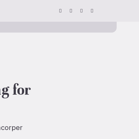
g for
mcorper