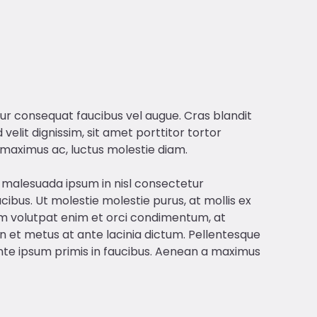
tur consequat faucibus vel augue. Cras blandit
 velit dignissim, sit amet porttitor tortor
 maximus ac, luctus molestie diam.
m malesuada ipsum in nisl consectetur
us. Ut molestie molestie purus, at mollis ex
tiam volutpat enim et orci condimentum, at
 In et metus at ante lacinia dictum. Pellentesque
nte ipsum primis in faucibus. Aenean a maximus