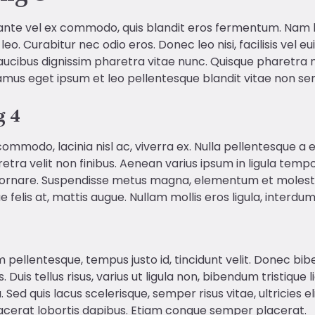
 ante vel ex commodo, quis blandit eros fermentum. Nam 
 leo. Curabitur nec odio eros. Donec leo nisi, facilisis vel
aucibus dignissim pharetra vitae nunc. Quisque pharetra 
vamus eget ipsum et leo pellentesque blandit vitae non se
g 4
 commodo, lacinia nisl ac, viverra ex. Nulla pellentesque a
etra velit non finibus. Aenean varius ipsum in ligula tem
ornare. Suspendisse metus magna, elementum et molestie v
 felis at, mattis augue. Nullam mollis eros ligula, interdu
um pellentesque, tempus justo id, tincidunt velit. Donec
. Duis tellus risus, varius ut ligula non, bibendum tristiqu
 Sed quis lacus scelerisque, semper risus vitae, ultricies 
lacerat lobortis dapibus. Etiam congue semper placerat.