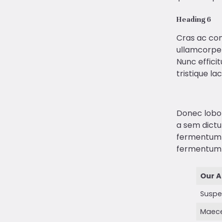
Heading 6
Cras ac con
ullamcorper 
Nunc efficit
tristique lac
Donec lobort
a sem dictu
fermentum c
fermentum e
Our 
Suspe
Maec