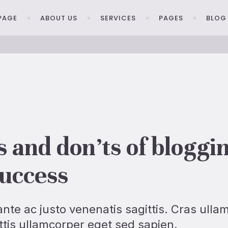
PAGE
ABOUT US
SERVICES
PAGES
BLOG
PAGE
ABOUT US
SERVICES
PAGES
BLOG
s and don’ts of bloggin
uccess
nte ac justo venenatis sagittis. Cras ulla
ittis ullamcorper eget sed sapien.