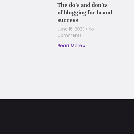
The do’s and don’ts
of blogging for brand
success
June 16, 2023
No
Comments
Read More »