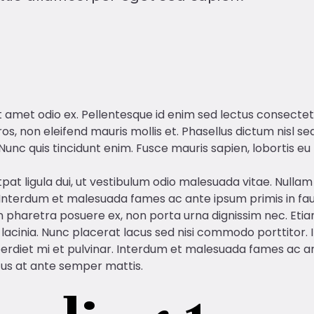
it amet odio ex. Pellentesque id enim sed lectus consecte
os, non eleifend mauris mollis et. Phasellus dictum nisl sed
nc quis tincidunt enim. Fusce mauris sapien, lobortis eu
pat ligula dui, ut vestibulum odio malesuada vitae. Nulla
terdum et malesuada fames ac ante ipsum primis in faucib
t. In pharetra posuere ex, non porta urna dignissim nec. E
s lacinia. Nunc placerat lacus sed nisi commodo porttitor.
perdiet mi et pulvinar. Interdum et malesuada fames ac a
lacus at ante semper mattis.