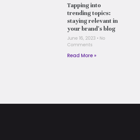
Tapping into
trending topics:
staying relevant in
your brand’s blog
June 16, 2023
No
Comments
Read More »