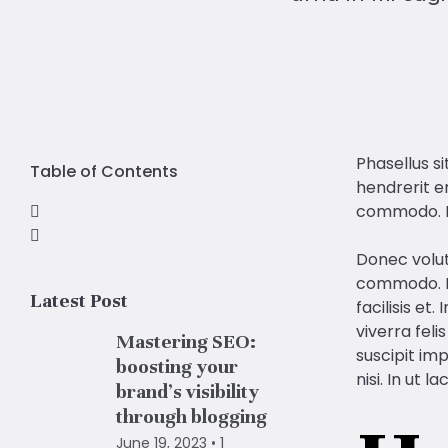
Phasellus s
Table of Contents
hendrerit er
commodo. Nu
Donec volut
commodo. In
Latest Post
facilisis e
viverra feli
Mastering SEO:
suscipit im
boosting your
nisi. In ut 
brand’s visibility
through blogging
June 19, 2023
1