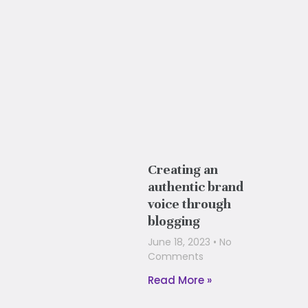
Creating an
authentic brand
voice through
blogging
June 18, 2023
No
Comments
Read More »