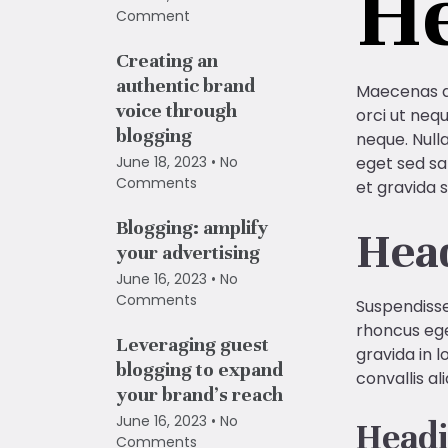
He
Comment
Creating an
authentic brand
Maecenas di
voice through
orci ut neq
blogging
neque. Nulla
June 18, 2023
No
eget sed sa
Comments
et gravida 
Blogging: amplify
Hea
your advertising
June 16, 2023
No
Comments
Suspendisse 
rhoncus eget
Leveraging guest
gravida in l
blogging to expand
convallis a
your brand’s reach
June 16, 2023
No
Headi
Comments