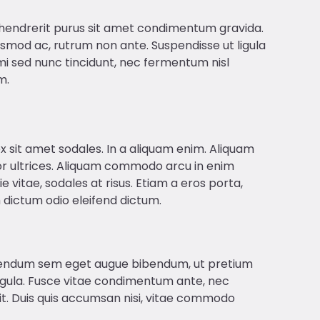
hendrerit purus sit amet condimentum gravida.
 euismod ac, rutrum non ante. Suspendisse ut ligula
mi sed nunc tincidunt, nec fermentum nisl
m.
 ex sit amet sodales. In a aliquam enim. Aliquam
por ultrices. Aliquam commodo arcu in enim
itae, sodales at risus. Etiam a eros porta,
m dictum odio eleifend dictum.
 bibendum sem eget augue bibendum, ut pretium
e ligula. Fusce vitae condimentum ante, nec
elit. Duis quis accumsan nisi, vitae commodo