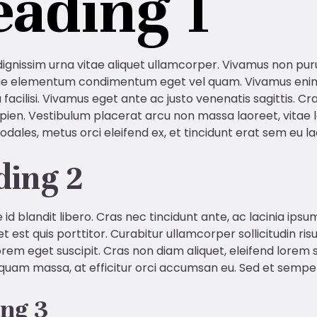
ading 1
gnissim urna vitae aliquet ullamcorper. Vivamus non purus 
ue elementum condimentum eget vel quam. Vivamus enim 
 facilisi. Vivamus eget ante ac justo venenatis sagittis. C
pien. Vestibulum placerat arcu non massa laoreet, vitae la
sodales, metus orci eleifend ex, et tincidunt erat sem eu 
ding 2
id blandit libero. Cras nec tincidunt ante, ac lacinia ipsu
 est quis porttitor. Curabitur ullamcorper sollicitudin ris
orem eget suscipit. Cras non diam aliquet, eleifend lorem sed
liquam massa, at efficitur orci accumsan eu. Sed et semper
ng 3