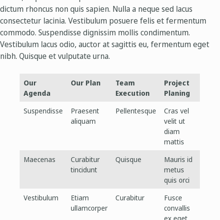
dictum rhoncus non quis sapien. Nulla a neque sed lacus
consectetur lacinia. Vestibulum posuere felis et fermentum
commodo. Suspendisse dignissim mollis condimentum.
Vestibulum lacus odio, auctor at sagittis eu, fermentum eget
nibh. Quisque et vulputate urna.
Our
Our Plan
Team
Project
Agenda
Execution
Planing
Suspendisse
Praesent
Pellentesque
Cras vel
aliquam
velit ut
diam
mattis
Maecenas
Curabitur
Quisque
Mauris id
tincidunt
metus
quis orci
Vestibulum
Etiam
Curabitur
Fusce
ullamcorper
convallis
ex eget