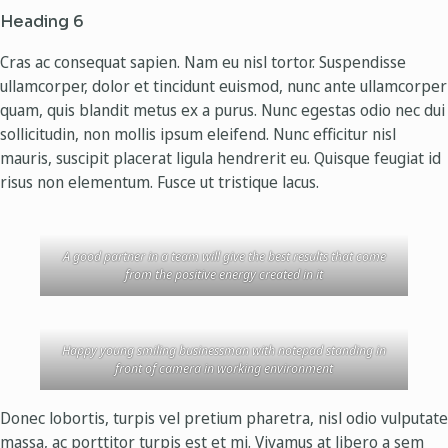
Heading 6
Cras ac consequat sapien. Nam eu nisl tortor. Suspendisse
ullamcorper, dolor et tincidunt euismod, nunc ante ullamcorper
quam, quis blandit metus ex a purus. Nunc egestas odio nec dui
sollicitudin, non mollis ipsum eleifend. Nunc efficitur nisl
mauris, suscipit placerat ligula hendrerit eu. Quisque feugiat id
risus non elementum. Fusce ut tristique lacus.
A good partner in a team will give the best results that come
from the positive energy created in it
Happy young smiling businessman with notepad standing in
front of camera in working environment
Donec lobortis, turpis vel pretium pharetra, nisl odio vulputate
massa, ac porttitor turpis est et mi. Vivamus at libero a sem